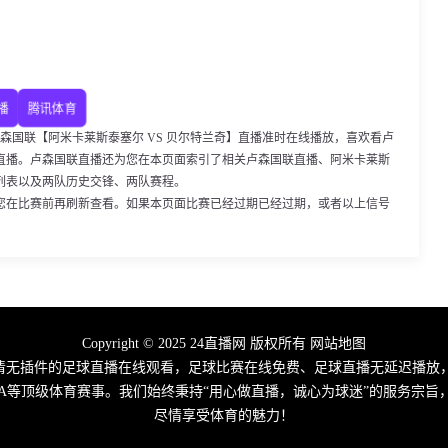
播
腾讯体育
00，卢森国联【阿米卡莱斯泰塞尔 VS 贝尔特兰奇】直播准时在线播放，喜欢看卢
直播。卢森国联直播还为您在本页面索引了相关卢森国联直播、阿米卡莱斯
列表以及两队历史交锋、两队赛程。
您在比赛前再刷新查看。如果本页面比赛已经过期已经过期，或者以上信号
Copyright © 2025 24直播网 版权所有
网站地图
高清无插件的足球直播在线观看，足球比赛在线免费、足球直播无延迟播放
A/CBA等顶级体育赛事。我们始终秉持“用心做直播，诚心为球迷”的服务
尽情享受体育的魅力！