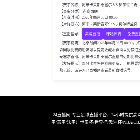
【赛事名称】阿米卡莱斯泰塞尔 VS 贝尔特兰奇
【赛事分类】 卢森国联
【开赛时间】2026年06月05日 00:00
【对阵双方】阿米卡莱斯泰塞尔 VS 贝尔特兰奇
高清直播
咪咕体育
免费直
【直播信号】
【赛事说明】北京时间2026年06月05日 00:
森国联比赛的朋友可以提前收藏本页面以免错过
泰塞尔直播、阿米卡莱斯泰塞尔直播的近期比赛
【友好提示】部分比赛将在赛前更新，可能需要
都无效，请进入24直播网查看最新直播信号。
24直播网-专业足球直播平台，24小时提供
甲/意甲/法甲）世俱杯/世界杯/欧洲杯/NB