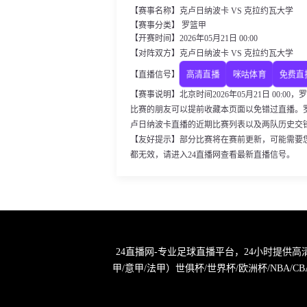
【赛事名称】克卢日纳波卡 VS 克拉约瓦大学
【赛事分类】 罗篮甲
【开赛时间】2026年05月21日 00:00
【对阵双方】克卢日纳波卡 VS 克拉约瓦大学
高清直播
咪咕体育
免费直
【直播信号】
【赛事说明】北京时间2026年05月21日 00:
比赛的朋友可以提前收藏本页面以免错过直播。
卢日纳波卡直播的近期比赛列表以及两队历史交
【友好提示】部分比赛将在赛前更新，可能需要
都无效，请进入24直播网查看最新直播信号。
24直播网-专业足球直播平台，24小时提供
甲/意甲/法甲）世俱杯/世界杯/欧洲杯/NB