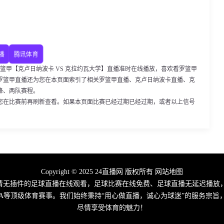
播
腾讯体育
00，罗篮甲【克卢日纳波卡 VS 克拉约瓦大学】直播准时在线播放，喜欢看罗篮甲
罗篮甲直播还为您在本页面索引了相关罗篮甲直播、克卢日纳波卡直播、克
锋、两队赛程。
您在比赛前再刷新查看。如果本页面比赛已经过期已经过期，或者以上信号
Copyright © 2025 24直播网 版权所有
网站地图
高清无插件的足球直播在线观看，足球比赛在线免费、足球直播无延迟播放
A/CBA等顶级体育赛事。我们始终秉持“用心做直播，诚心为球迷”的服务
尽情享受体育的魅力！