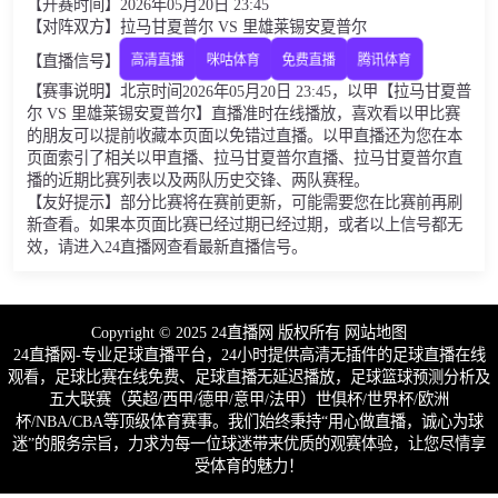
【开赛时间】2026年05月20日 23:45
【对阵双方】拉马甘夏普尔 VS 里雄莱锡安夏普尔
【直播信号】
高清直播
咪咕体育
免费直播
腾讯体育
【赛事说明】北京时间2026年05月20日 23:45，以甲【拉马甘夏普
尔 VS 里雄莱锡安夏普尔】直播准时在线播放，喜欢看以甲比赛
的朋友可以提前收藏本页面以免错过直播。以甲直播还为您在本
页面索引了相关以甲直播、拉马甘夏普尔直播、拉马甘夏普尔直
播的近期比赛列表以及两队历史交锋、两队赛程。
【友好提示】部分比赛将在赛前更新，可能需要您在比赛前再刷
新查看。如果本页面比赛已经过期已经过期，或者以上信号都无
效，请进入24直播网查看最新直播信号。
Copyright © 2025 24直播网 版权所有
网站地图
24直播网-专业足球直播平台，24小时提供高清无插件的足球直播在线
观看，足球比赛在线免费、足球直播无延迟播放，足球篮球预测分析及
五大联赛（英超/西甲/德甲/意甲/法甲）世俱杯/世界杯/欧洲
杯/NBA/CBA等顶级体育赛事。我们始终秉持“用心做直播，诚心为球
迷”的服务宗旨，力求为每一位球迷带来优质的观赛体验，让您尽情享
受体育的魅力！