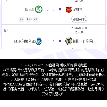
23:00
0
:
0
保克什
汉维特
:
:
47
15
21
即将开始
2026-08-08
匈甲
23:00
0
:
0
MTK匈格利亚
普斯卡什学院
:
:
47
15
21
即将开始
2026-08-08
匈甲
23:00
Copyright © 2025 24直播网 版权所有
网站地图
24直播网-专业足球直播平台，24小时提供高清无插件的足球直播在线
0
:
0
华达塞
乌比斯迪
观看，足球比赛在线免费、足球直播无延迟播放，足球篮球预测分析及
五大联赛（英超/西甲/德甲/意甲/法甲）世俱杯/世界杯/欧洲
:
:
47
15
21
即将开始
杯/NBA/CBA等顶级体育赛事。我们始终秉持“用心做直播，诚心为球
迷”的服务宗旨，力求为每一位球迷带来优质的观赛体验，让您尽情享
2026-08-08
受体育的魅力！
匈甲
23:00
0
:
0
德布勒森尼
尼尔吉哈萨