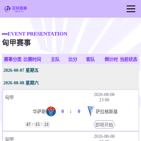
首页
EVENT PRESENTATION
足球直播
匈甲赛事
篮球直播
足球视频
赛事分类
比赛时间
主队
比分
客队
倒计时
当前状态
篮球视频
2026-08-07 星期五
2026-08-08 星期六
2026-08-08
匈甲
23:00
0
:
0
华萨斯
萨拉格斯基
:
:
47
15
21
即将开始
2026-08-08
匈甲