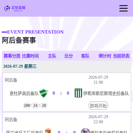
首页
EVENT PRESENTATION
足球直播
阿后备赛事
篮球直播
足球视频
赛事分类
比赛时间
主队
比分
客队
倒计时
当前状态
篮球视频
2026-07-29 星期三
2026-07-29
阿后备
21:00
0
:
0
意杜萨高后备队
伊希库斯尼斯塔史后备队
:
:
200
24
20
即将开始
2026-07-29
阿后备
22:00
0
:
0